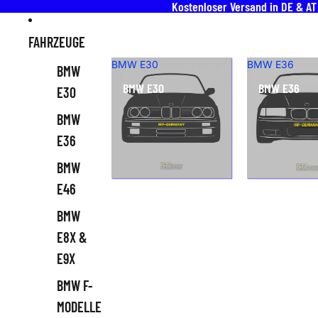
Direkt zum Inhalt
Kostenloser Versand in DE & A
FAHRZEUGE
BMW E30
BMW E36
BMW
BMW E30
BMW E36
E30
BMW
E36
BMW
E46
BMW
E8X &
E9X
BMW F-
MODELLE