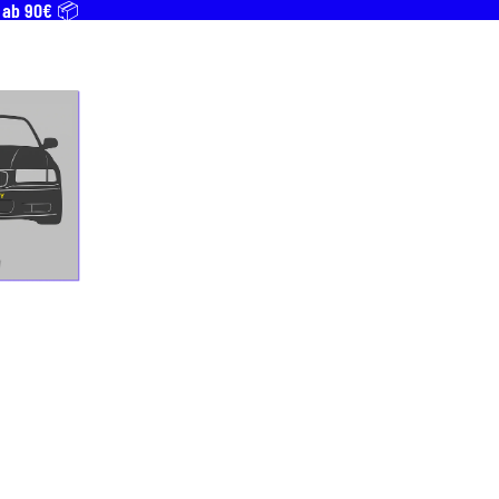
T ab 90€ 📦