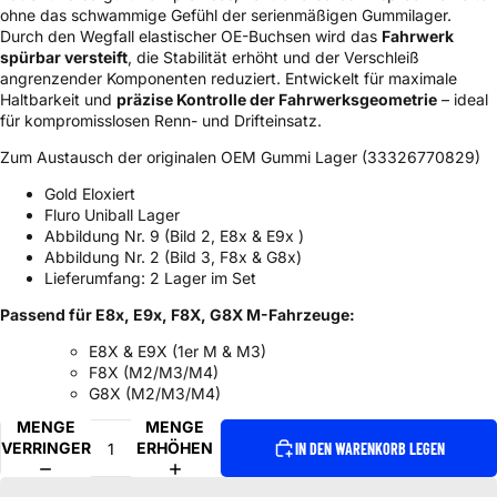
ohne das schwammige Gefühl der serienmäßigen Gummilager.
Durch den Wegfall elastischer OE-Buchsen wird das
Fahrwerk
spürbar versteift
, die Stabilität erhöht und der Verschleiß
angrenzender Komponenten reduziert. Entwickelt für maximale
Haltbarkeit und
präzise Kontrolle der Fahrwerksgeometrie
– ideal
für kompromisslosen Renn- und Drifteinsatz.
Zum Austausch der originalen OEM Gummi Lager (
33326770829
)
Gold Eloxiert
Fluro Uniball Lager
Abbildung Nr. 9 (Bild 2, E8x & E9x )
Abbildung Nr. 2 (Bild 3, F8x & G8x)
Lieferumfang: 2 Lager im Set
Passend für E8x, E9x, F8X, G8X M-Fahrzeuge:
E8X & E9X (1er M & M3)
F8X (M2/M3/M4)
G8X (M2/M3/M4)
MENGE
MENGE
VERRINGERN
ERHÖHEN
IN DEN WARENKORB LEGEN