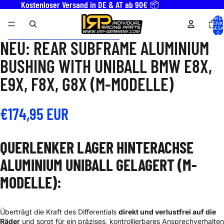
Direkt zum Inhalt
Kostenloser Versand in DE & AT ab 90€ 📦
ARTIKEL
WARENK
INSGESA
0
Zu Produktinformationen springen
NEU: REAR SUBFRAME ALUMINIUM
BILD
BILD
BILD
IM
IM
IM
BUSHING WITH UNIBALL BMW E8X,
VOLLBILDMODUS
VOLLBILDMODUS
VOLLBILDMODUS
ÖFFNEN
ÖFFNEN
ÖFFNEN
E9X, F8X, G8X (M-MODELLE)
€174,95 EUR
QUERLENKER LAGER HINTERACHSE
ALUMINIUM UNIBALL GELAGERT (M-
MODELLE):
Überträgt die Kraft des Differentials
direkt und verlustfrei auf die
Räder
und sorgt für ein präzises, kontrollierbares Ansprechverhalten