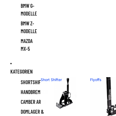
BMW G-
MODELLE
BMW Z-
MODELLE
MAZDA
MX-5
KATEGORIEN
Short Shifter
Flyoffs
SHORTSHIFTER
Short Shifter
Flyoffs
HANDBREMSEN
CAMBER ARMS
DOMLAGER &