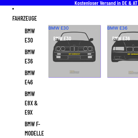
Direkt zum Inhalt
Kostenloser Versand in DE & A
FAHRZEUGE
BMW E30
BMW E36
BMW
BMW E30
BMW E36
E30
BMW
E36
BMW
E46
BMW
E8X &
E9X
BMW F-
MODELLE