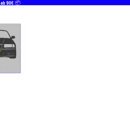
T ab 90€ 📦