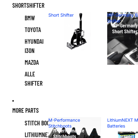
SHORTSHIFTER
Short Shifter
IRP-Germany 
BMW
Shifter
Short Shifter
IRP-German
TOYOTA
Short Shifter
HYUNDAI
I30N
MAZDA
ALLE
SHIFTER
MORE PARTS
M-Performance
LithiumNEXT M
STITCH BOOTS
Stitchboots
Batteries
M-Performance
LithiumNEXT
LITHIUMNEXT
Stitchboots
Motorsport B