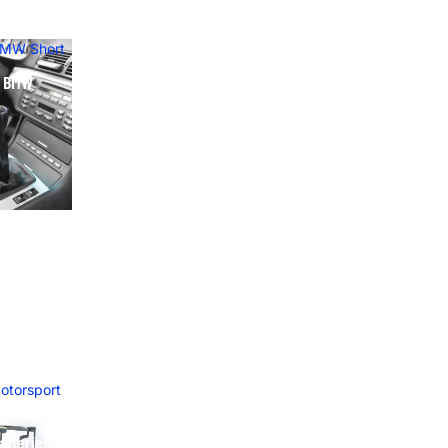
BMW Short
y BMW
otorsport
atteries