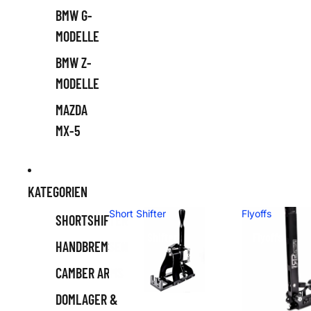
BMW G-
MODELLE
BMW Z-
MODELLE
MAZDA
MX-5
KATEGORIEN
Short Shifter
Flyoffs
SHORTSHIFTER
Short Shifter
Flyoffs
HANDBREMSEN
CAMBER ARMS
DOMLAGER &