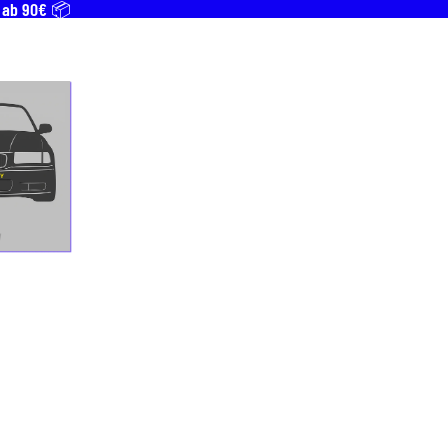
T ab 90€ 📦