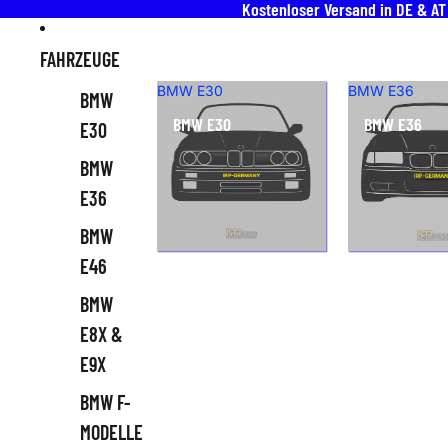
Direkt zum Inhalt
Kostenloser Versand in DE & A
FAHRZEUGE
BMW E30
BMW E36
BMW
BMW E30
BMW E36
E30
BMW
E36
BMW
E46
BMW
E8X &
E9X
BMW F-
MODELLE