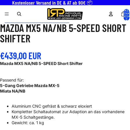
Direkt zum Inhalt
Kostenloser Versand in DE & AT ab 90€ 📦
ARTIKEL
WARENK
INSGESA
0
Zu Produktinformationen springen
MAZDA MX5 NA/NB 5-SPEED SHORT
BILD
BILD
BILD
BILD
BILD
BILD
BILD
BILD
BILD
BILD
IM
IM
IM
IM
IM
IM
IM
IM
IM
IM
SHIFTER
VOLLBILDMODUS
VOLLBILDMODUS
VOLLBILDMODUS
VOLLBILDMODUS
VOLLBILDMODUS
VOLLBILDMODUS
VOLLBILDMODUS
VOLLBILDMODUS
VOLLBILDMODUS
VOLLBILDMODUS
ÖFFNEN
ÖFFNEN
ÖFFNEN
ÖFFNEN
ÖFFNEN
ÖFFNEN
ÖFFNEN
ÖFFNEN
ÖFFNEN
ÖFFNEN
€439,00 EUR
Mazda MX5 NA/NB 5-SPEED Short Shifter
Passend für:
5-Gang Getriebe Mazda MX-5
Miata NA/NB
Aluminium CNC gefräst & schwarz eloxiert
Kompletter Schaltautomat zur Adaption an das vorhandene
MX-5 Schaltgestänge.
Gewicht: ca. 1 kg