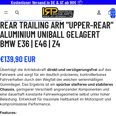
Direkt zum Inhalt
Kostenloser Versand in DE & AT ab 90€ 📦
ARTIKEL
WARENK
INSGESA
0
Zu Produktinformationen springen
REAR TRAILING ARM "UPPER-REAR"
BILD
BILD
BILD
IM
IM
IM
ALUMINIUM UNIBALL GELAGERT
VOLLBILDMODUS
VOLLBILDMODUS
VOLLBILDMODUS
ÖFFNEN
ÖFFNEN
ÖFFNEN
BMW E36 | E46 | Z4
€139,90 EUR
Überträgt die Antriebskraft
direkt und verzögerungsfrei
auf das
Fahrwerk und sorgt für ein deutlich präziseres, kontrollierbares
Fahrverhalten durch den Wegfall der weichen serienmäßigen
Gummilager. Das Ergebnis ist ein
spürbar steiferes und stabileres
Chassis
, geringerer Verschleiß angrenzender Komponenten und
eine dauerhaft konstante Fahrwerksgeometrie selbst unter hoher
Belastung. Entwickelt für maximale Haltbarkeit im Motorsport und
kompromisslose Performance.
Features: